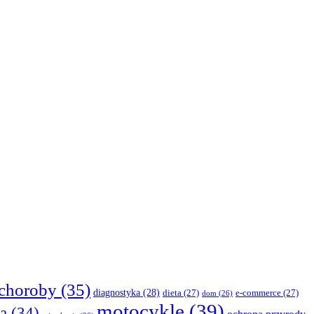
choroby
(35)
diagnostyka
(28)
dieta
(27)
e-commerce
(27)
dom
(26)
motocykle
(39)
a
(34)