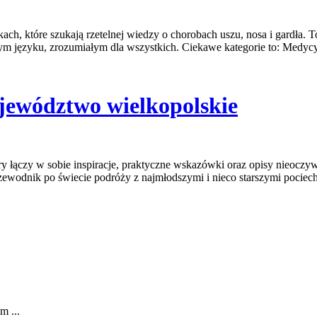
h, które szukają rzetelnej wiedzy o chorobach uszu, nosa i gardła. To
m języku, zrozumiałym dla wszystkich. Ciekawe kategorie to: Medycy
jewództwo wielkopolskie
ry łączy w sobie inspiracje, praktyczne wskazówki oraz opisy nieoczyw
wodnik po świecie podróży z najmłodszymi i nieco starszymi pociecham
m ...