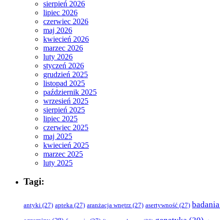
sierpień 2026
lipiec 2026
czerwiec 2026
maj 2026
kwiecień 2026
marzec 2026
luty 2026
styczeń 2026
grudzień 2025
listopad 2025
październik 2025
wrzesień 2025
sierpień 2025
lipiec 2025
czerwiec 2025
maj 2025
kwiecień 2025
marzec 2025
luty 2025
Tagi:
badania
antyki
(27)
apteka
(27)
aranżacja wnętrz
(27)
asertywność
(27)