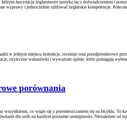
 w którym fascynacja żeglarstwem spotyka się z doświadczeniem i pomys
ne wyprawy i jednocześnie szlifować żeglarskie kompetencje. Polecamy
adzi w jednym miejscu instrukcje, recenzje oraz przedpremierowe prez
macje, użyteczne wskazówki i wyważone opinie, które pomagają wybrać 
erowe porównania
z wszystkiemu, co wiąże się z przemieszczaniem się na bicyklu. To ka
ówkami dla osób na każdym poziomie umiejętności. Niezależnie od teg