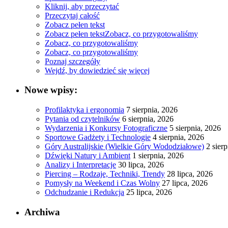
Kliknij, aby przeczytać
Przeczytaj całość
Zobacz pełen tekst
Zobacz pełen tekst
Zobacz, co przygotowaliśmy
Zobacz, co przygotowaliśmy
Zobacz, co przygotowaliśmy
Poznaj szczegóły
Wejdź, by dowiedzieć się więcej
Nowe wpisy:
Profilaktyka i ergonomia
7 sierpnia, 2026
Pytania od czytelników
6 sierpnia, 2026
Wydarzenia i Konkursy Fotograficzne
5 sierpnia, 2026
Sportowe Gadżety i Technologie
4 sierpnia, 2026
Góry Australijskie (Wielkie Góry Wododziałowe)
2 sier
Dźwięki Natury i Ambient
1 sierpnia, 2026
Analizy i Interpretacje
30 lipca, 2026
Piercing – Rodzaje, Techniki, Trendy
28 lipca, 2026
Pomysły na Weekend i Czas Wolny
27 lipca, 2026
Odchudzanie i Redukcja
25 lipca, 2026
Archiwa