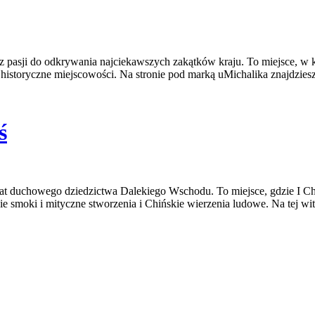
ł z pasji do odkrywania najciekawszych zakątków kraju. To miejsce, w
z historyczne miejscowości. Na stronie pod marką uMichalika znajdzie
ś
iat duchowego dziedzictwa Dalekiego Wschodu. To miejsce, gdzie I Chin
smoki i mityczne stworzenia i Chińskie wierzenia ludowe. Na tej wit